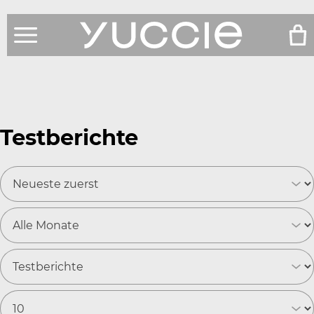
Produkte
Shop
Testberichte
Testberichte
News
Über Uns
Service