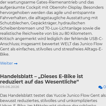
der wartungsarme Gates-Riemenantrieb und das
aufgeräumte Cockpit mit Oberrohr-Display. Besonders
hervorgehoben werden das agile und entspannte
Fahrverhalten, die alltagstaugliche Ausstattung mit
Schutzblechen, Gepäckträger, hydraulischen
Scheibenbremsen und 70-Lux-Lichtanlage sowie die
realistische Reichweite von bis zu 80 Kilometern.
Kritisch angemerkt wird lediglich der fehlende USB-C-
Anschluss; insgesamt bewertet WELT das Junico Flow
Gent als einfaches, stilvolles und stressfreies Alltags-E-
Bike.
Weiter
Handelsblatt – „Dieses E-Bike ist
reduziert auf das Wesentliche“
09.06.2026
0
Das Handelsblatt testet das Yuccie Junico Flow Gent als
bewusst reduziertes, stilvolles und unkompliziertes
Urban-E-Bike. Im Mittelpunkt stehen der schlanke