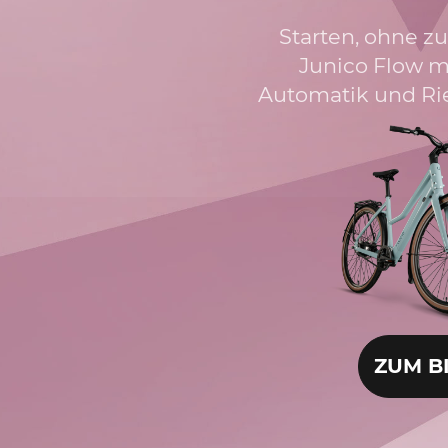
Starten, ohne zu
Junico Flow m
Automatik und Ri
ZUM B