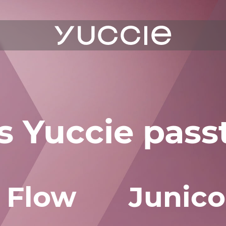
ukte
 Yuccie passt
erichte
 Uns
 Flow
Junico
ce