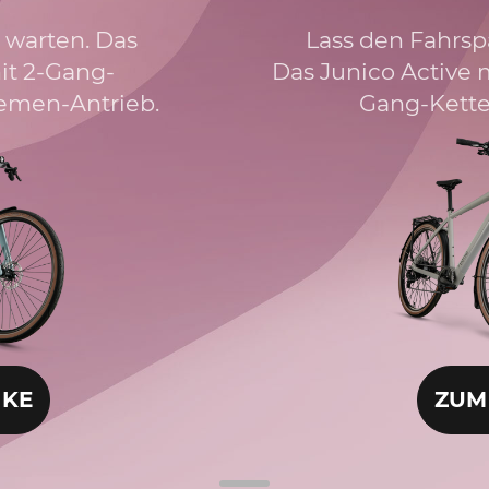
 warten. Das
Lass den Fahrsp
it 2-Gang-
Das Junico Active m
emen-Antrieb.
Gang-Kette
IKE
ZUM