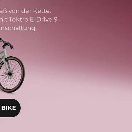
aß von der Kette.
it Tektro E-Drive 9-
nschaltung.
 BIKE