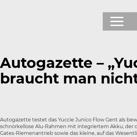
Prod
Shop
Autogazette – „Yu
Testb
braucht man nich
News
Über
Servi
Autogazette testet das Yuccie Junico Flow Gent als bew
schnörkellose Alu-Rahmen mit integriertem Akku, der 
Gates-Riemenantrieb sowie das kleine, auf das Wesentli