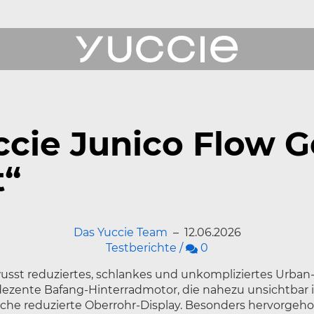
ukte
ccie Junico Flow G
erichte
t“
Das Yuccie Team
–
12.06.2026
 Uns
Kommentare
Testberichte
/
0
ce
usst reduziertes, schlankes und unkompliziertes Urban-
dezente Bafang-Hinterradmotor, die nahezu unsichtbar
che reduzierte Oberrohr-Display. Besonders hervorgehob