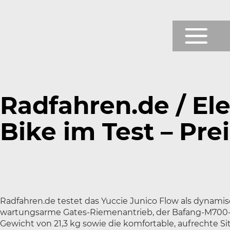
Prod
Shop
Radfahren.de / Ele
Testb
Bike im Test – Pre
News
Über
Servi
Radfahren.de testet das Yuccie Junico Flow als dynami
wartungsarme Gates-Riemenantrieb, der Bafang-M700-
Gewicht von 21,3 kg sowie die komfortable, aufrechte S