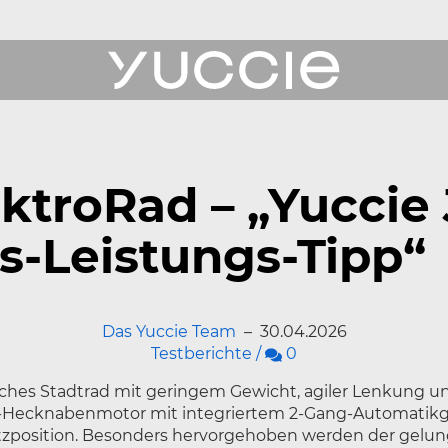
ukte
ktroRad – „Yuccie 
erichte
is-Leistungs-Tipp“
Das Yuccie Team
–
30.04.2026
 Uns
Kommentare
Testberichte
/
0
ce
sches Stadtrad mit geringem Gewicht, agiler Lenkung u
Hecknabenmotor mit integriertem 2-Gang-Automatikge
itzposition. Besonders hervorgehoben werden der gelung