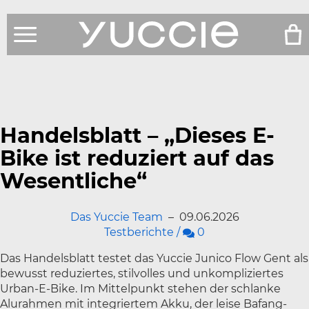
Produkte
Shop
Handelsblatt – „Dieses E-
Testberichte
Bike ist reduziert auf das
Wesentliche“
News
Das Yuccie Team
–
09.06.2026
Über Uns
Kommentare
Testberichte
/
0
Service
Das Handelsblatt testet das Yuccie Junico Flow Gent als
bewusst reduziertes, stilvolles und unkompliziertes
Urban-E-Bike. Im Mittelpunkt stehen der schlanke
Alurahmen mit integriertem Akku, der leise Bafang-