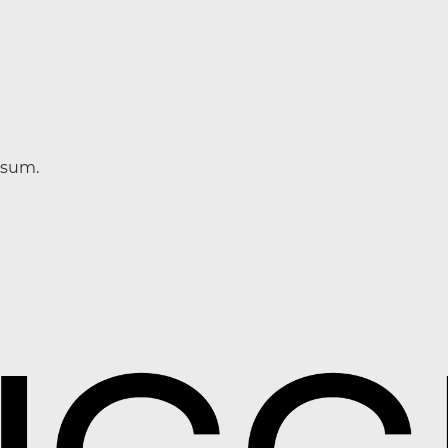
ssum.