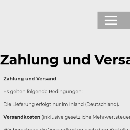
Prod
Shop
Zahlung und Vers
Testb
Zahlung und Versand
News
Es gelten folgende Bedingungen:
Über
Die Lieferung erfolgt nur im Inland (Deutschland).
Servi
Versandkosten
(inklusive gesetzliche Mehrwertsteuer
Wir berechnen die Versandkosten nach dem Bestellwe