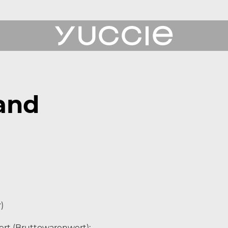
ukte
and
erichte
 Uns
ce
)
rt (Bruttowarenwert):