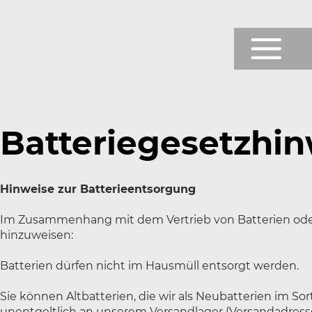
Prod
Shop
Batteriegesetzhi
Testb
Hinweise zur Batterieentsorgung
News
Im Zusammenhang mit dem Vertrieb von Batterien oder mi
Über
hinzuweisen:
Batterien dürfen nicht im Hausmüll entsorgt werden.
Servi
Sie können Altbatterien, die wir als Neubatterien im 
unentgeltlich an unserem Versandlager (Versandadresse