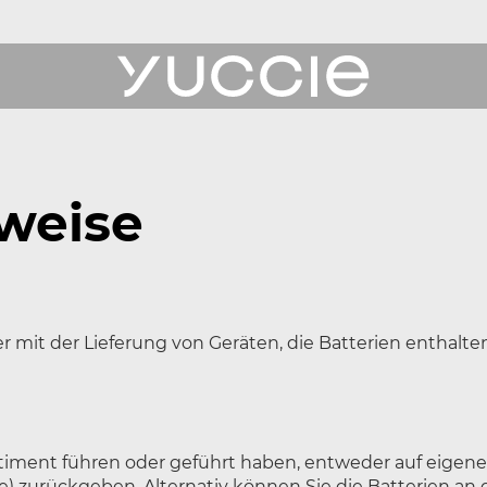
ukte
nweise
erichte
t der Lieferung von Geräten, die Batterien enthalten, 
 Uns
ce
Sortiment führen oder geführt haben, entweder auf eige
) zurückgeben. Alternativ können Sie die Batterien an