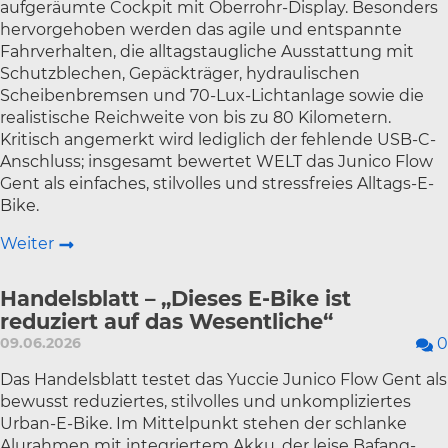
aufgeräumte Cockpit mit Oberrohr-Display. Besonders
hervorgehoben werden das agile und entspannte
Fahrverhalten, die alltagstaugliche Ausstattung mit
Schutzblechen, Gepäckträger, hydraulischen
Scheibenbremsen und 70-Lux-Lichtanlage sowie die
realistische Reichweite von bis zu 80 Kilometern.
Kritisch angemerkt wird lediglich der fehlende USB-C-
Anschluss; insgesamt bewertet WELT das Junico Flow
Gent als einfaches, stilvolles und stressfreies Alltags-E-
Bike.
Weiter
Handelsblatt – „Dieses E-Bike ist
reduziert auf das Wesentliche“
09.06.2026
0
Das Handelsblatt testet das Yuccie Junico Flow Gent als
bewusst reduziertes, stilvolles und unkompliziertes
Urban-E-Bike. Im Mittelpunkt stehen der schlanke
Alurahmen mit integriertem Akku, der leise Bafang-