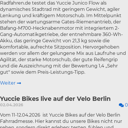
Radfahren.de testet das Yuccie Junico Flow als
dynamisches Stadtrad mit geringem Gewicht, agiler
Lenkung und kräftigem Motorschub. Im Mittelpunkt
stehen der wartungsarme Gates-Riemenantrieb, der
Bafang-M700-Hecknabenmotor mit integriertem 2-
Gang-Automatikgetriebe, der entnehmbare 360-Wh-
Akku, das geringe Gewicht von 21,3 kg sowie die
komfortable, aufrechte Sitzposition. Hervorgehoben
werden vor allem der gelungene Mix aus Laufruhe und
Agilität, der starke Motorschub, der gute Reifengrip
und die Auszeichnung mit der Bewertung 1,4 „Sehr
gut" sowie dem Preis-Leistungs-Tipp.
Weiter
Yuccie Bikes live auf der Velo Berlin
02.04.2026
0
Vom 11-12.04.2026 ist Yuccie Bikes auf der Velo Berlin
Fahrradmesse. Hier kannst du unsere Bikes nicht nur
sehen, sondern direkt erleben: testen, fühlen und