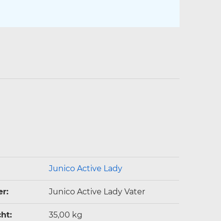
nschaft
Junico Active Lady
r:
Junico Active Lady Vater
t‍:
35,00 kg