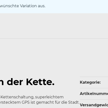
ewünschte Variation aus.
 der Kette.
Produkteige
Wert
Kategorie:
Artikelnumme
g-Kettenschaltung, superleichtem
stecktem GPS ist gemacht für die Stadt
Versandgewich