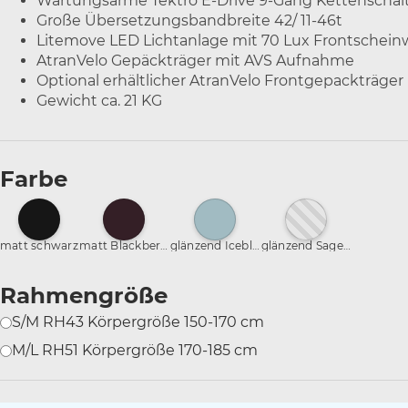
Wartungsarme Tektro E-Drive 9-Gang Kettenscha
Große Übersetzungsbandbreite 42/ 11-46t
Litemove LED Lichtanlage mit 70 Lux Frontscheinw
AtranVelo Gepäckträger mit AVS Aufnahme
Optional erhältlicher AtranVelo Frontgepackträge
Gewicht ca. 21 KG
Farbe
matt schwarz
matt Blackberry
glänzend Iceblue
glänzend Sage green
Rahmengröße
S/M RH43 Körpergröße 150-170 cm
M/L RH51 Körpergröße 170-185 cm