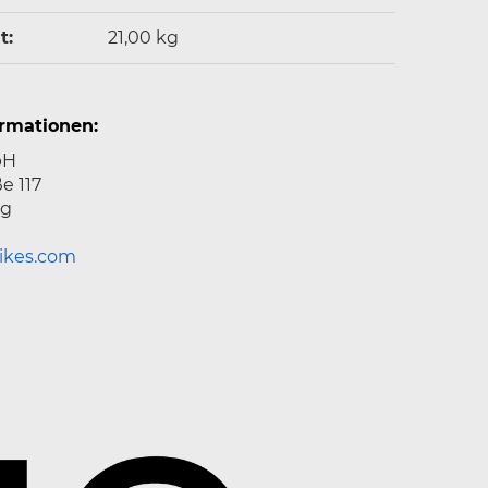
‍:
21,00
kg
ormationen:
bH
e 117
rg
ikes.com