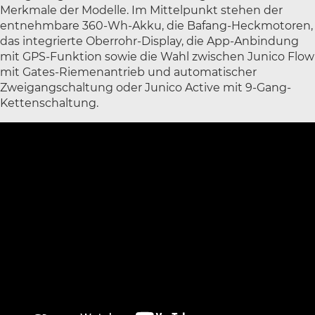
Merkmale der Modelle. Im Mittelpunkt stehen der
entnehmbare 360-Wh-Akku, die Bafang-Heckmotoren,
das integrierte Oberrohr-Display, die App-Anbindung
mit GPS-Funktion sowie die Wahl zwischen Junico Flow
mit Gates-Riemenantrieb und automatischer
Zweigangschaltung oder Junico Active mit 9-Gang-
Kettenschaltung.