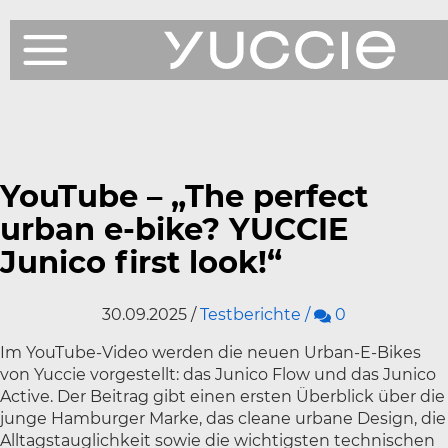
Produkte
Shop
YouTube – „The perfect
Testberichte
urban e-bike? YUCCIE
Junico first look!“
News
Kommentare
30.09.2025
/
Testberichte
/
0
Über Uns
Im YouTube-Video werden die neuen Urban-E-Bikes
Service
von Yuccie vorgestellt: das Junico Flow und das Junico
Active. Der Beitrag gibt einen ersten Überblick über die
junge Hamburger Marke, das cleane urbane Design, die
Alltagstauglichkeit sowie die wichtigsten technischen