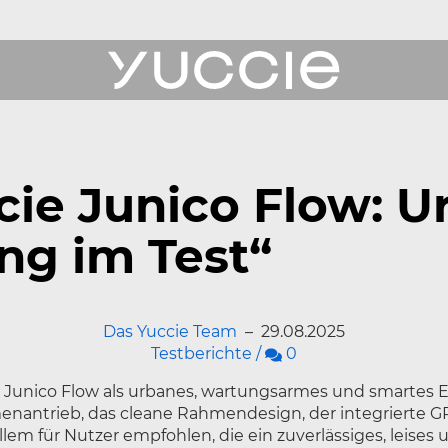
ukte
ie Junico Flow: U
erichte
ng im Test“
Das Yuccie Team
–
29.08.2025
 Uns
Kommentare
Testberichte
/
0
ce
 Junico Flow als urbanes, wartungsarmes und smartes E
enantrieb, das cleane Rahmendesign, der integrierte 
allem für Nutzer empfohlen, die ein zuverlässiges, leise