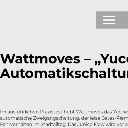
Prod
Shop
Wattmoves – „Yucc
Testb
Automatikschaltu
News
Über
Servi
Im ausführlichen Praxistest hebt Wattmoves das Yuccie
automatische Zweigangschaltung, der leise Gates-Riem
Fahrverhalten im Stadtalltag. Das Junico Flow wird vor 